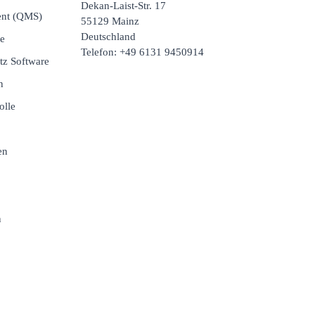
Dekan-Laist-Str. 17
ent (QMS)
55129 Mainz
Deutschland
e
Telefon: +49 6131 9450914
tz Software
n
olle
en
n