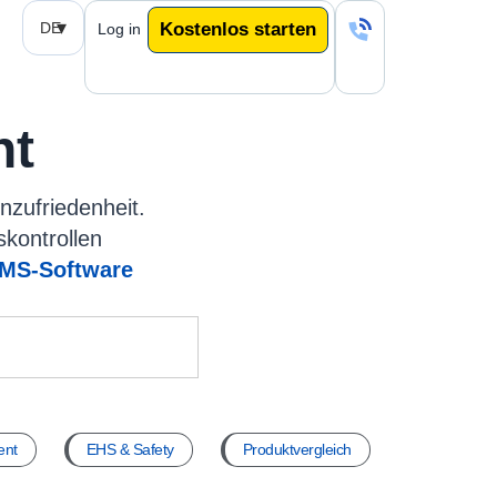
DE
Kostenlos starten
Log in
nt
nzufriedenheit.
skontrollen
MS-Software
ent
EHS & Safety
Produktvergleich