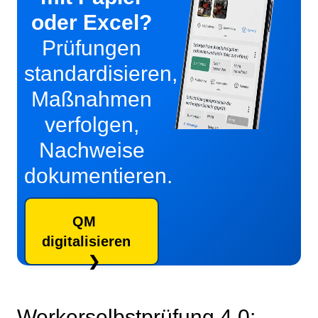
oder Excel?
Prüfungen
standardisieren,
Maßnahmen
verfolgen,
Nachweise
dokumentieren.
QM
digitalisieren
Werkerselbstprüfung 4.0: