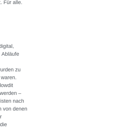
 Für alle.
gital,
e Abläufe
wurden zu
 waren.
lowdit
 werden –
isten nach
ch von denen
r
die