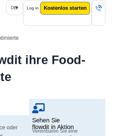
DE
Kostenlos starten
Log in
timierte
wdit ihre Food-
te
Sehen Sie
flowdit in Aktion
ice oder
Vereinbaren Sie eine
er