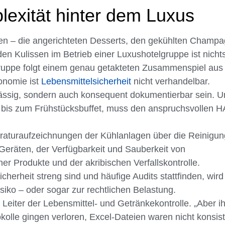
lexität hinter dem Luxus
en – die angerichteten Desserts, den gekühlten Champa
en Kulissen im Betrieb einer Luxushotelgruppe ist nicht
lgruppe folgt einem genau getakteten Zusammenspiel aus
onomie ist
Lebensmittelsicherheit
nicht verhandelbar.
ässig, sondern auch konsequent dokumentierbar sein. U
t bis zum Frühstücksbuffet, muss den anspruchsvollen 
eraturaufzeichnungen der Kühlanlagen über die Reinigun
 Geräten, der Verfügbarkeit und Sauberkeit von
r Produkte und der akribischen Verfallskontrolle.
cherheit streng sind und häufige Audits stattfinden, wird
iko – oder sogar zur rechtlichen Belastung.
 Leiter der Lebensmittel- und Getränkekontrolle. „Aber i
lle gingen verloren, Excel-Dateien waren nicht konsist