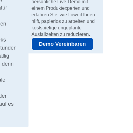
persönliche Live-Demo mit
afür
einem Produktexperten und
erfahren Sie, wie flowdit Ihnen
hilft, papierlos zu arbeiten und
hen
kostspielige ungeplante
Ausfallzeiten zu reduzieren.
cks
Demo Vereinbaren
Stunden
llig
e denn
ale
der
auf es