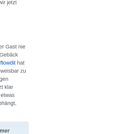
ir jetzt
er Gast nie
s Gebäck
t
flowdit
hat
hweisbar zu
igen
t klar
 etwas
bhängt,
mmer