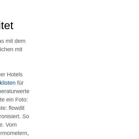
tet
das mit dem
ichen mit
der Hotels
klisten
für
peraturwerte
e ein Foto:
e: flowdit
ronisiert. So
te. Vom
hermometern,