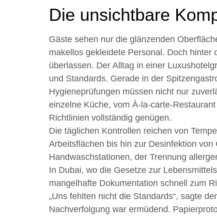
Die unsichtbare Komp
Gäste sehen nur die glänzenden Oberfläch
makellos gekleidete Personal. Doch hinter d
überlassen. Der Alltag in einer Luxushote
und Standards. Gerade in der Spitzengastr
Hygieneprüfungen müssen nicht nur zuverl
einzelne Küche, vom À-la-carte-Restauran
Richtlinien vollständig genügen.
Die täglichen Kontrollen reichen von Temp
Arbeitsflächen bis hin zur Desinfektion von
Handwaschstationen, der Trennung allergene
In Dubai, wo die Gesetze zur Lebensmittelsi
mangelhafte Dokumentation schnell zum Ris
„Uns fehlten nicht die Standards“, sagte der
Nachverfolgung war ermüdend. Papierprotoko