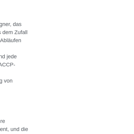
gner, das
s dem Zufall
 Abläufen
nd jede
HACCP-
g von
hre
ent, und die