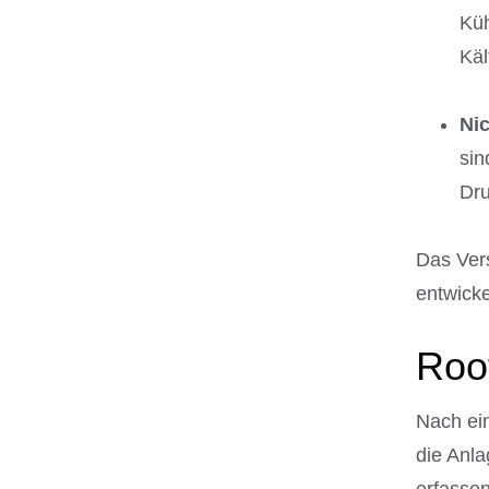
Küh
Käl
Ni
sin
Dru
Das Vers
entwicke
Root
Nach ein
die Anl