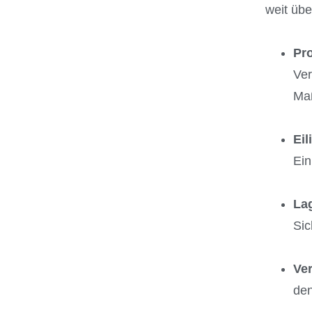
weit übe
Pr
Ver
Ma
Eil
Ein
La
Sic
Ve
den