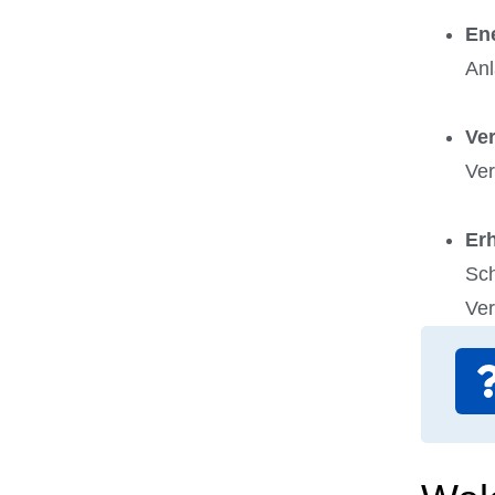
Ene
Anl
Ver
Ver
Er
Sch
Ver