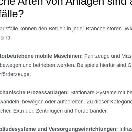
he Arten von Anlagen sind a
älle?
usfälle können den Betrieb in jeder Branche stören. Wich
 sind:
torbetriebene mobile Maschinen:
Fahrzeuge und Masch
tbewegen und betrieben werden. Beispiele hierfür sind G
rförderzeuge.
chanische Prozessanlagen:
Stationäre Systeme mit bew
andeln, bewegen oder aufbereiten. Zu dieser Kategor
cher, Extruder, Zentrifugen und Förderbänder.
bäudesysteme und Versorgungseinrichtungen:
Infras