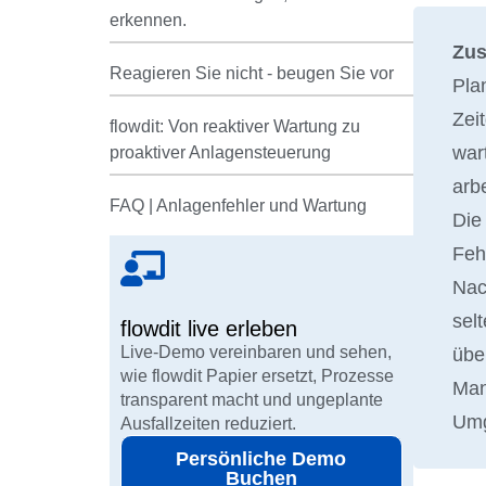
erkennen.​
Zu
Reagieren Sie nicht - beugen Sie vor
Pla
Zei
flowdit: Von reaktiver Wartung zu
war
proaktiver Anlagensteuerung
arb
FAQ | Anlagenfehler und Wartung
Die
Feh
Nac
selt
flowdit live erleben
Live-Demo vereinbaren und sehen,
übe
wie flowdit Papier ersetzt, Prozesse
Man
transparent macht und ungeplante
Umg
Ausfallzeiten reduziert.
Persönliche Demo
Buchen