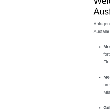
Welc
Ausf
Anlagena
Ausfälle
Mo
for
Flu
Me
umw
Mis
Ge