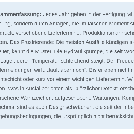
sammenfassung:
Jedes Jahr gehen in der Fertigung Mill
nung, sondern durch Anlagen, die im falschen Moment st
tdruck, verschobene Liefertermine, Produktionsmannschaft
ten. Das Frustrierende: Die meisten Ausfälle kündigen si
eitet, kennt die Muster. Die Hydraulikpumpe, die seit 
 Lager, deren Temperatur schleichend steigt. Der Freque
lermeldungen wirft; „läuft aber noch“. Bis er eben nicht m
htschicht oder kurz vor einem wichtigen Liefertermin. Wi
en. Was in Ausfallberichten als „plötzlicher Defekt“ ersc
rsehene Warnzeichen, aufgeschobene Wartungen, Kompr
chmal sind es auch Designschwächen, die seit der Inbe
ebungsbedingungen, die ursprünglich nicht berücksicht