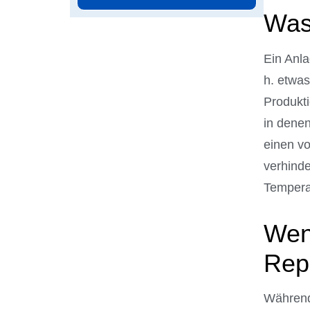
Was 
Ein Anla
h. etwas
Produkti
in dene
einen vo
verhind
Tempera
Wen
Rep
Während 